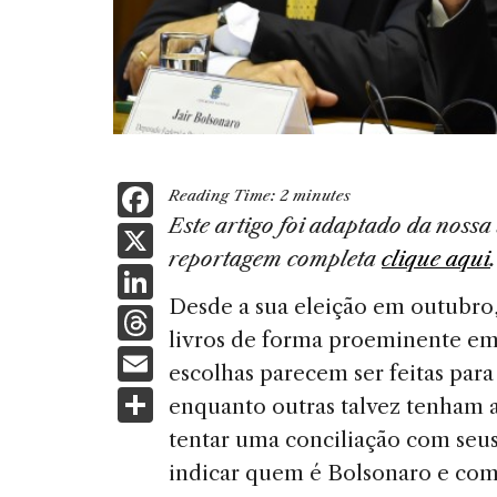
F
Reading Time:
2
minutes
a
Este artigo foi adaptado da nossa
X
reportagem completa
clique aqui
c
Li
e
Desde a sua eleição em outubro
n
T
b
livros de forma proeminente em 
k
h
E
o
escolhas parecem ser feitas para
e
re
m
S
o
enquanto outras talvez tenham a
dI
a
ai
h
k
tentar uma conciliação com seus 
n
d
l
ar
indicar quem é Bolsonaro e como