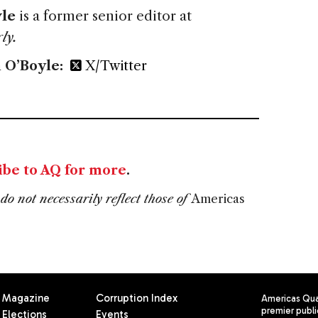
le
is a former senior editor at
ly.
 O’Boyle:
X/Twitter
ibe to AQ for more
.
do not necessarily reflect those of
Americas
Magazine
Corruption Index
Americas Quar
premier publi
Elections
Events