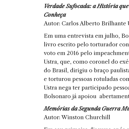
s
e
Verdade Sufocada: a História que
Conheça
Autor: Carlos Alberto Brilhante 
Em uma entrevista em julho, Bo
livro escrito pelo torturador c
voto em 2016 pelo impeachment 
Ustra, que, como coronel do exér
do Brasil, dirigiu o braço pauli
e torturou pessoas rotuladas co
Ustra nega ter participado pess
Bolsonaro já apoiou abertament
Memórias da Segunda Guerra Mu
Autor: Winston Churchill