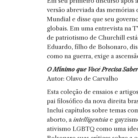
Em seu primeiro discurso após a 
versão abreviada das memórias 
Mundial e disse que seu governo 
globais. Em uma entrevista na T
de patriotismo de Churchill está 
Eduardo, filho de Bolsonaro, dis
como na guerra, exige a ascensão 
O Mínimo que Você Precisa Saber
Autor: Olavo de Carvalho
Esta coleção de ensaios e artig
pai filosófico da nova direita br
Inclui capítulos sobre temas co
aborto, a
intelligentsia
e gayzismo
ativismo LGBTQ como uma ideolog