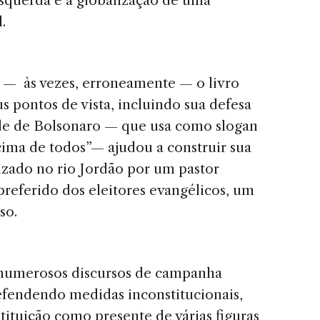
esquerda e a globalização de uma
.
r — às vezes, erroneamente — o livro
eus pontos de vista, incluindo sua defesa
ade de Bolsonaro — que usa como slogan
cima de todos”— ajudou a construir sua
zado no rio Jordão por um pastor
 preferido dos eleitores evangélicos, um
so.
 numerosos discursos de campanha
defendendo medidas inconstitucionais,
ituição como presente de várias figuras