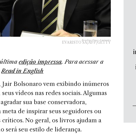
Reading Time:
2
minutes
EVARISTO SA/AFP/GETTY
i
 última
edição impressa
. Para acessar a
.
Read in English
, Jair Bolsonaro vem exibindo inúmeros
seus vídeos nas redes sociais. Algumas
 agradar sua base conservadora,
 meta de inspirar seus seguidores ou
críticos. No geral, os livros ajudam a
 será seu estilo de liderança.