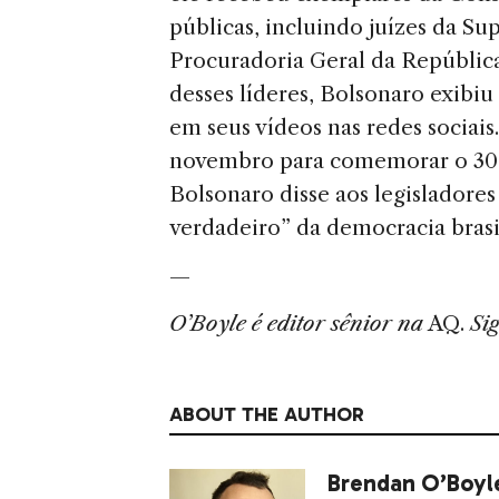
públicas, incluindo juízes da Su
Procuradoria Geral da República
desses líderes, Bolsonaro exib
em seus vídeos nas redes socia
novembro para comemorar o 30º 
Bolsonaro disse aos legisladore
verdadeiro” da democracia brasil
—
O’Boyle é editor sênior na
AQ.
Si
ABOUT THE AUTHOR
Brendan O’Boyl