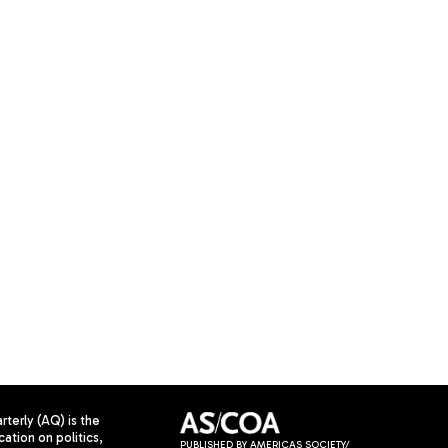
terly (AQ) is the
cation on politics,
PUBLISHED BY AMERICAS SOCIETY/