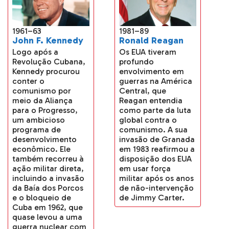
1961–63
1981–89
John F. Kennedy
Ronald Reagan
Logo após a
Os EUA tiveram
Revolução Cubana,
profundo
Kennedy procurou
envolvimento em
conter o
guerras na América
comunismo por
Central, que
meio da Aliança
Reagan entendia
para o Progresso,
como parte da luta
um ambicioso
global contra o
programa de
comunismo. A sua
desenvolvimento
invasão de Granada
econômico. Ele
em 1983 reafirmou a
também recorreu à
disposição dos EUA
ação militar direta,
em usar força
incluindo a invasão
militar após os anos
da Baía dos Porcos
de não-intervenção
e o bloqueio de
de Jimmy Carter.
Cuba em 1962, que
quase levou a uma
guerra nuclear com