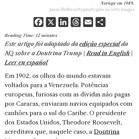
Noriega em 1989.
Jason Bleibtreu/Sygma/Sygma via Getty Images
F
X
Li
T
E
S
a
n
h
m
h
Reading Time:
12
minutes
c
k
re
ai
ar
Este artigo
foi adaptado
da
e
dição especial
da
e
e
a
l
e
AQ
sobre a Doutrina Trump
|
Read in English
|
b
dI
d
Leer en español
o
n
s
Em 1902, os olhos do mundo estavam
o
voltados para a Venezuela. Potências
k
europeias, furiosas com as dívidas não pagas
por Caracas, enviaram navios equipados com
canhões para o sul do Caribe. O presidente
dos Estados Unidos, Theodore Roosevelt,
acreditava que, naquele caso, a
Doutrina