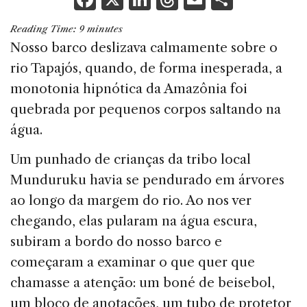
a
n
h
m
h
Reading Time:
9
minutes
c
k
re
ai
ar
Nosso barco deslizava calmamente sobre o
e
e
a
l
e
rio Tapajós, quando, de forma inesperada, a
b
dI
d
monotonia hipnótica da Amazônia foi
o
n
s
quebrada por pequenos corpos saltando na
o
água.
k
Um punhado de crianças da tribo local
Munduruku havia se pendurado em árvores
ao longo da margem do rio. Ao nos ver
chegando, elas pularam na água escura,
subiram a bordo do nosso barco e
começaram a examinar o que quer que
chamasse a atenção: um boné de beisebol,
um bloco de anotações, um tubo de protetor