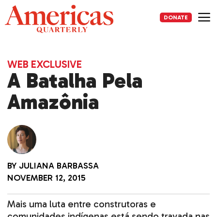
Skip
to
DONATE
content
Me
WEB EXCLUSIVE
A Batalha Pela
Amazônia
BY
JULIANA BARBASSA
NOVEMBER 12, 2015
Mais uma luta entre construtoras e
comunidades indígenas está sendo travada nas