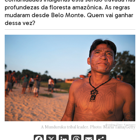
profundezas da floresta amazônica. As regras
mudaram desde Belo Monte. Quem vai ganhar
dessa vez?
Reading Time:
9
minutes
A Munduruku tribal leader. Photo: Maria Tama/Getty
F
X
Li
T
E
S