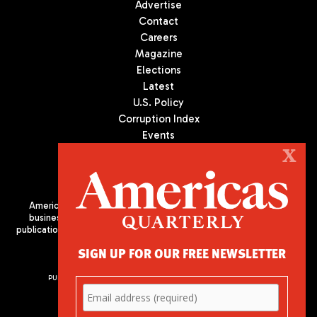
Advertise
Contact
Careers
Magazine
Elections
Latest
U.S. Policy
Corruption Index
Events
Podcast
X
Culture
Americas Quarterly (AQ) is the premier publication on politics,
business, and culture in Latin America. We are an independent
publication of the Americas Society/Council of the Americas, based
in New York City. All Rights Reserved
SIGN UP FOR OUR FREE NEWSLETTER
PUBLISHED BY AMERICAS SOCIETY/ COUNCIL OF THE AMERICAS
680 Park Avenue
New York, NY 10065