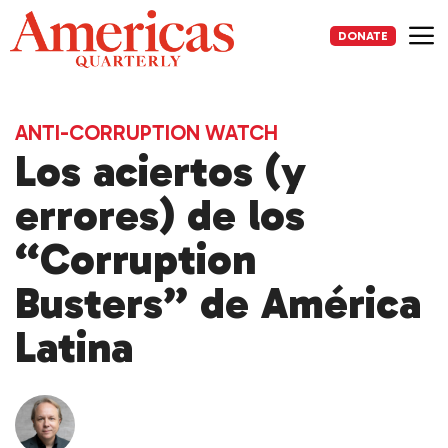
Skip
to
DONATE
content
Me
ANTI-CORRUPTION WATCH
Los aciertos (y
errores) de los
“Corruption
Busters” de América
Latina