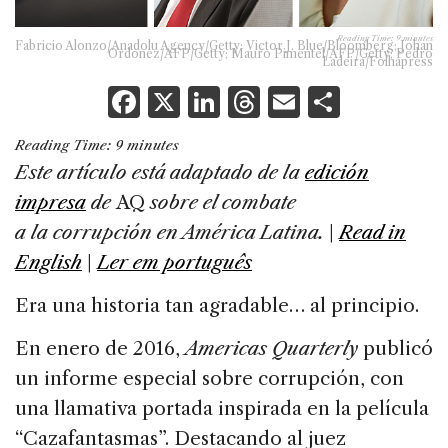
Reading Time:
9
minutes
Fabricio Alonzo/Anadolu Agency/Getty; Victor J. Blue/Bloomberg; Johan
Ordonez/AFP/Getty; Mauro Pimentel/AFP/Getty; Pedro
Ladeira/Folhapress
F
X
Li
T
E
S
a
n
h
m
h
Reading Time:
9
minutes
c
k
re
ai
ar
Este artículo está adaptado de la
edición
e
e
a
l
e
impresa
de
AQ
sobre el combate
b
dI
d
a la corrupción en América Latina.
|
Read in
o
n
s
English
|
Ler em português
o
Era una historia tan agradable… al principio.
k
En enero de 2016,
Americas Quarterly
publicó
un informe especial sobre corrupción, con
una llamativa portada inspirada en la película
“Cazafantasmas”. Destacando al juez