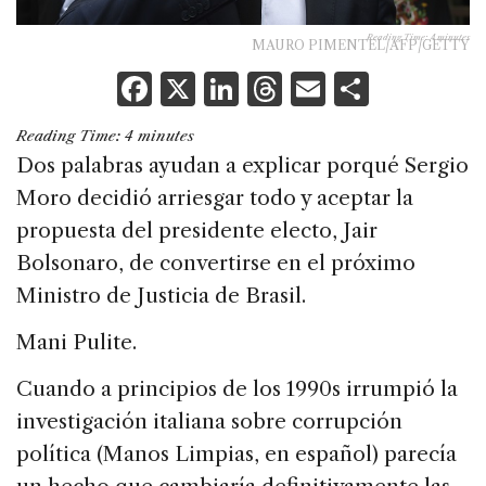
Reading Time:
4
minutes
MAURO PIMENTEL/AFP/GETTY
F
X
Li
T
E
S
a
n
h
m
h
Reading Time:
4
minutes
c
k
re
ai
ar
Dos palabras ayudan a explicar porqué Sergio
e
e
a
l
e
Moro decidió arriesgar todo y aceptar la
b
dI
d
propuesta del presidente electo, Jair
o
n
s
Bolsonaro, de convertirse en el próximo
o
Ministro de Justicia de Brasil.
k
Mani Pulite.
Cuando a principios de los 1990s irrumpió la
investigación italiana sobre corrupción
política (Manos Limpias, en español) parecía