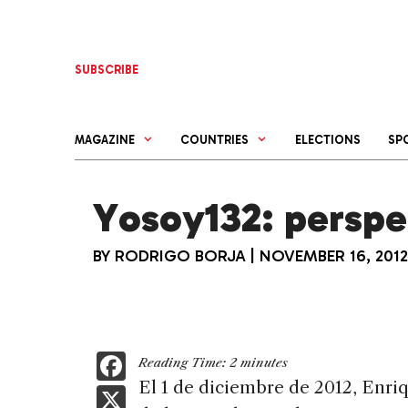
Skip
to
content
SUBSCRIBE
MAGAZINE
COUNTRIES
ELECTIONS
SP
Yosoy132: perspe
BY
RODRIGO BORJA
|
NOVEMBER 16, 2012
F
Reading Time:
2
minutes
a
El 1 de diciembre de 2012, Enri
X