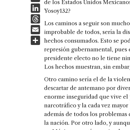
de los Estados Unidos Mexicanos.
c
Li
Yosoy132?
e
n
T
b
Los caminos a seguir son muchos 
k
h
E
o
improbable de todos, sería la d
e
re
m
S
o
hechos consumados. Esto se podr
dI
a
ai
h
k
represión gubernamental, pues 
n
d
l
ar
presidente electo no le tiene ni
s
e
Los hechos muestran, sin embarg
Otro camino sería el de la viol
descartar de antemano por divers
enorme inseguridad que vive el 
narcotráfico y la cada vez mayor 
además de todos los problemas q
la nación. Por otro lado, y aunque