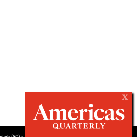
X
terly (AQ) is the