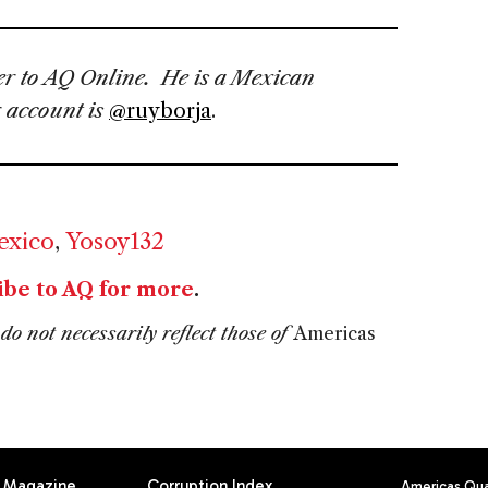
ger to AQ Online. He is a Mexican
 account is
@ruyborja
.
xico
,
Yosoy132
ibe to AQ for more
.
do not necessarily reflect those of
Americas
Magazine
Corruption Index
Americas Quar