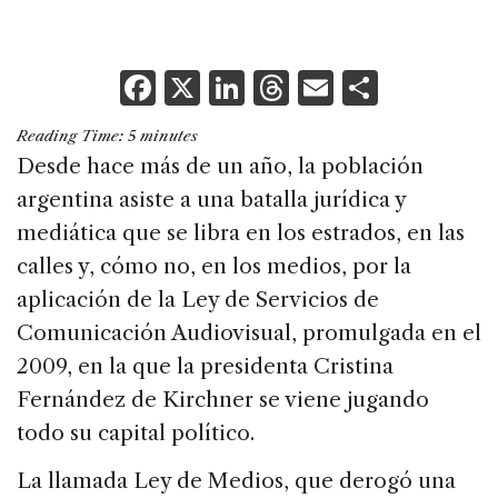
F
X
Li
T
E
S
a
n
h
m
h
Reading Time:
5
minutes
c
k
re
ai
ar
Desde hace más de un año, la población
e
e
a
l
e
argentina asiste a una batalla jurídica y
b
dI
d
mediática que se libra en los estrados, en las
o
n
s
calles y, cómo no, en los medios, por la
o
aplicación de la Ley de Servicios de
k
Comunicación Audiovisual, promulgada en el
2009, en la que la presidenta Cristina
Fernández de Kirchner se viene jugando
todo su capital político.
La llamada Ley de Medios, que derogó una