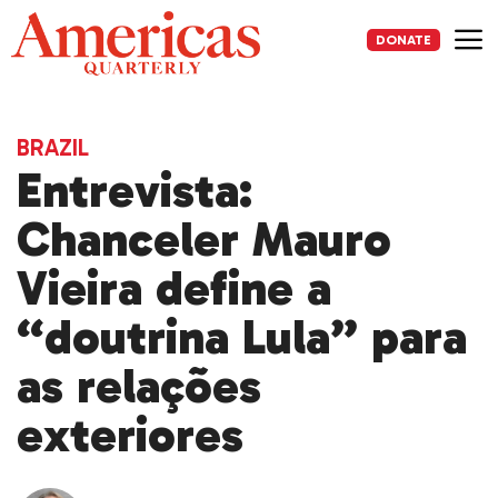
Skip
to
DONATE
content
Me
BRAZIL
Entrevista:
Chanceler Mauro
Vieira define a
“doutrina Lula” para
as relações
exteriores