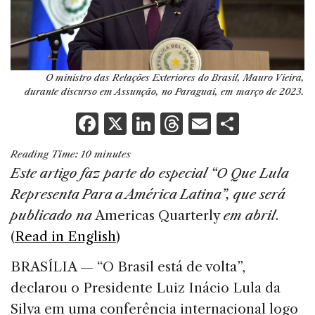
O ministro das Relações Exteriores do Brasil, Mauro Vieira,
durante discurso em Assunção, no Paraguai, em março de 2023.
F
X
Li
T
E
S
a
n
h
m
h
Reading Time:
10
minutes
c
k
re
ai
ar
Este artigo faz parte do especial “O Que Lula
e
e
a
l
e
Representa Para a América Latina”, que será
b
dI
d
publicado na
Americas Quarterly
em abril
.
o
n
s
(
Read in English
)
o
BRASÍLIA — “O Brasil está de volta”,
k
declarou o Presidente Luiz Inácio Lula da
Silva em uma conferência internacional logo