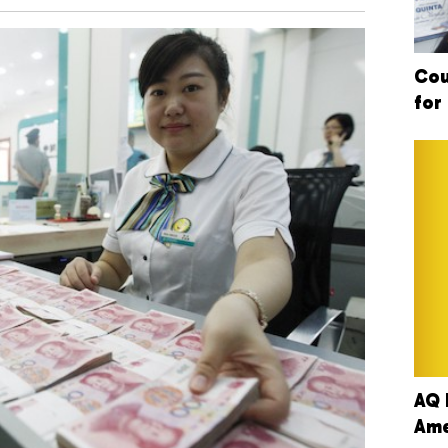
Cou
for
AQ 
Ame