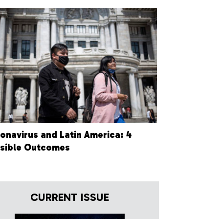
onavirus and Latin America: 4
sible Outcomes
CURRENT ISSUE