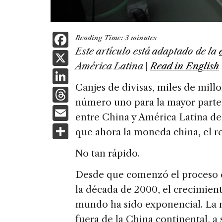
F
Reading Time:
3
minutes
a
Este artículo está adaptado de la
X
América Latina
|
Read in English
c
Li
e
Canjes de divisas, miles de mill
n
T
b
número uno para la mayor parte d
k
h
E
o
entre China y América Latina de
e
re
m
S
o
que ahora la moneda china, el r
dI
a
ai
h
k
n
No tan rápido.
d
l
ar
s
e
Desde que comenzó el proceso de
la década de 2000, el crecimient
mundo ha sido exponencial. La 
fuera de la China continental, a