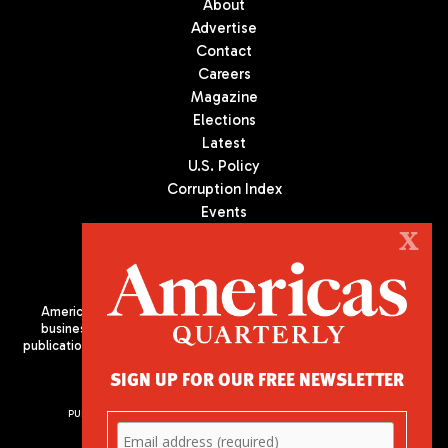
About
Advertise
Contact
Careers
Magazine
Elections
Latest
U.S. Policy
Corruption Index
Events
Podcast
X
Culture
Americas Quarterly (AQ) is the premier publication on politics,
business, and culture in Latin America. We are an independent
publication of the Americas Society/Council of the Americas, based
in New York City. All Rights Reserved
SIGN UP FOR OUR FREE NEWSLETTER
PUBLISHED BY AMERICAS SOCIETY/ COUNCIL OF THE AMERICAS
680 Park Avenue