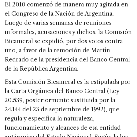
c
k
re
ai
ar
El 2010 comenzó de manera muy agitada en
e
e
a
l
e
el Congreso de la Nación de Argentina.
b
dI
d
Luego de varias semanas de reuniones
o
n
s
informales, acusaciones y dichos, la Comisión
o
Bicameral se expidió, por dos votos contra
k
uno, a favor de la remoción de Martín
Redrado de la presidencia del Banco Central
de la República Argentina.
Esta Comisión Bicameral es la estipulada por
la Carta Orgánica del Banco Central (Ley
20.539, posteriormente sustituida por la
24.144 del 23 de septiembre de 1992), que
regula y especifica la naturaleza,
funcionamiento y alcances de esa entidad
autárquica del Estado Nacional. Según la ley