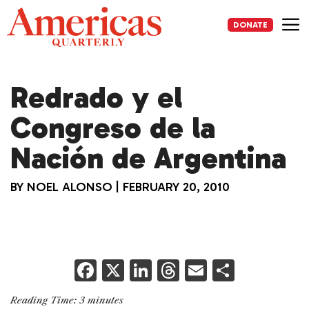
Skip
to
DONATE
content
Me
Redrado y el
Congreso de la
Nación de Argentina
BY
NOEL ALONSO
|
FEBRUARY 20, 2010
F
X
Li
T
E
S
a
n
h
m
h
Reading Time:
3
minutes