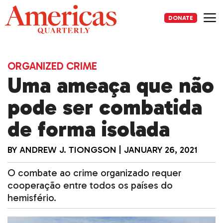
Skip
to
DONATE
content
Me
ORGANIZED CRIME
Uma ameaça que não
pode ser combatida
de forma isolada
BY
ANDREW J. TIONGSON
|
JANUARY 26, 2021
O combate ao crime organizado requer
cooperação entre todos os países do
hemisfério.