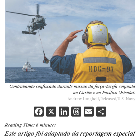
Contrabando confiscado durante missão da força-tarefa conjunta
no Caribe e no Pacífico Oriental.
Andrew Langholf/Released/U.S. Navy
F
X
Li
T
E
S
a
n
h
m
h
Reading Time:
6
minutes
c
k
re
ai
ar
Este artigo foi adaptado da
reportagem especial