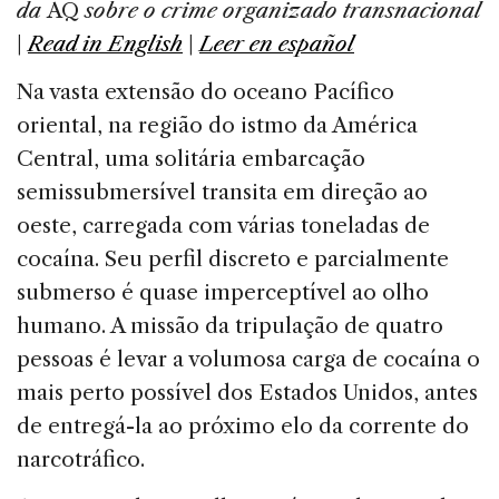
e
e
a
l
e
da
AQ
sobre o crime organizado
transnacional
b
dI
d
|
Read in English
|
Leer en español
o
n
s
Na vasta extensão do oceano Pacífico
o
oriental, na região do istmo da América
k
Central, uma solitária embarcação
semissubmersível transita em direção ao
oeste, carregada com várias toneladas de
cocaína. Seu perfil discreto e parcialmente
submerso é quase imperceptível ao olho
humano. A missão da tripulação de quatro
pessoas é levar a volumosa carga de cocaína o
mais perto possível dos Estados Unidos, antes
de entregá-la ao próximo elo da corrente do
narcotráfico.