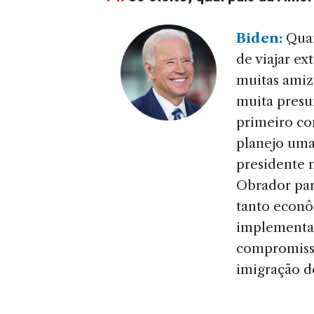
Biden:
Quan
de viajar ex
muitas amiz
muita pres
primeiro co
planejo uma
presidente
Obrador par
tanto econô
implementar
compromisso
imigração d