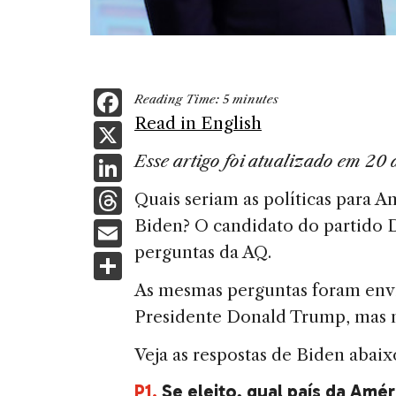
F
Reading Time:
5
minutes
a
Read in English
X
c
Li
Esse artigo foi atualizado em 20
e
n
T
Quais seriam as políticas para 
b
k
h
E
Biden? O candidato do partido
o
e
re
perguntas da AQ.
m
S
o
dI
a
ai
h
As mesmas perguntas foram env
k
n
d
l
ar
Presidente Donald Trump, mas n
s
e
Veja as respostas de Biden abaix
P1.
Se eleito, qual país da Améri