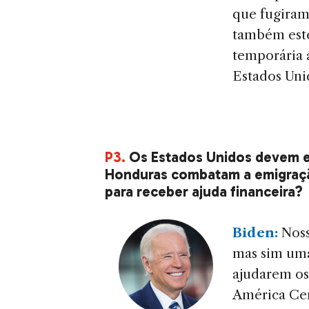
que fugiram
também este
temporária 
Estados Uni
P3.
Os Estados Unidos devem ex
Honduras combatam a emigraçã
para receber ajuda financeira?
Biden:
Noss
mas sim uma
ajudarem os
América Cen