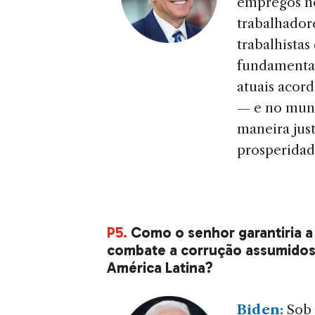
empregos no
trabalhador
trabalhista
fundamental
atuais acor
— e no mun
maneira jus
prosperidade
P5.
Como o senhor garantiria a
combate a corrução assumidos 
América Latina?
Biden:
Sob 