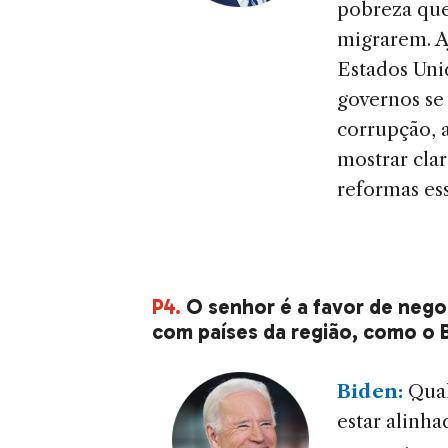
pobreza que
migrarem. Aj
Estados Uni
governos s
corrupção, 
mostrar clar
reformas ess
P4.
O senhor é a favor de nego
com países da região, como o B
Biden:
Qual
estar alinh