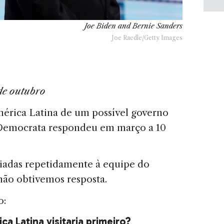
Joe Biden and Bernie Sanders
Joe Raedle/Getty Images
 de outubro
América Latina de um possível governo
 Democrata respondeu em março a 10
iadas repetidamente à equipe do
ão obtivemos resposta.
o:
ca Latina visitaria primeiro?