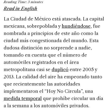
Reading Time:
3
minutes
c
k
re
ai
ar
Read in English
e
e
a
l
e
La Ciudad de México está atascada. La capital
b
dI
d
mexicana, sobrepoblada y
hundiéndose
, fue
o
n
s
nombrada a principios de este año como la
o
ciudad más congestionada del mundo. Esta
k
dudosa distinción no sorprende a nadie,
tomando en cuenta que el número de
automóviles registrados en el área
metropolitana casi se
duplicó
entre 2005 y
2013. La calidad del aire ha empeorado tanto
que recientemente las autoridades
implementaron el “Hoy No Circula”, una
medida temporal
que prohíbe circular un día
a la semana a los automóviles privados.