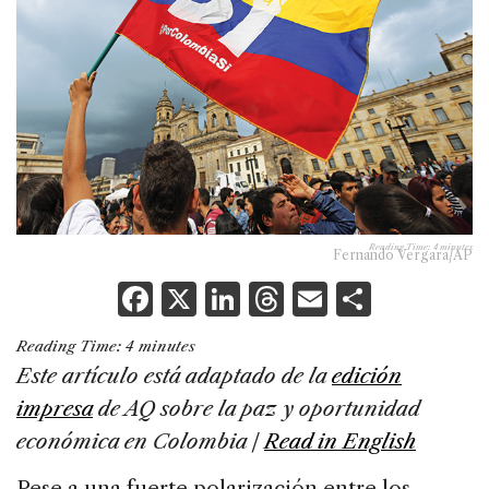
Reading Time:
4
minutes
Fernando Vergara/AP
F
X
Li
T
E
S
a
n
h
m
h
Reading Time:
4
minutes
c
k
re
ai
ar
Este artículo está adaptado de la
edición
e
e
a
l
e
impresa
de AQ sobre la paz y oportunidad
b
dI
d
económica en Colombia |
Read in English
o
n
s
Pese a una fuerte polarización entre los