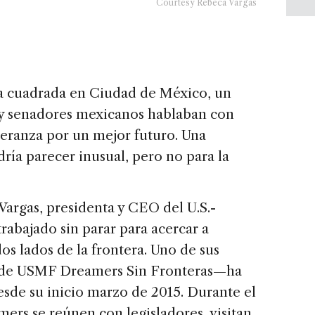
Courtesy Rebeca Vargas
a cuadrada en Ciudad de México, un
y senadores mexicanos hablaban con
eranza por un mejor futuro. Una
ría parecer inusual, pero no para la
argas, presidenta y CEO del U.S.-
abajado sin parar para acercar a
s lados de la frontera. Uno de sus
a de USMF Dreamers Sin Fronteras—ha
sde su inicio marzo de 2015. Durante el
ers se reúnen con legisladores, visitan