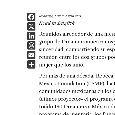
F
Reading Time:
2
minutes
a
Read in English
X
c
Li
Reunidos alrededor de una mes
e
grupo de Dreamers americanos 
n
T
b
sinceridad, compartiendo su esp
k
h
E
o
reunión entre los dos grupos pod
e
re
m
S
o
mujer que los unió.
dI
a
ai
h
k
n
Por más de una década, Rebeca V
d
l
ar
Mexico Foundation (USMF), ha tr
s
e
comunidades mexicanas en los do
últimos proyectos- el program
traído 180 Dreamers a México de
programa de mentoría, los Dream