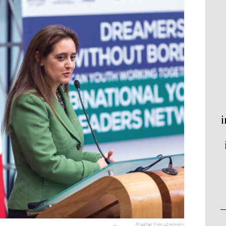
i
Reading Time:
2
minutes