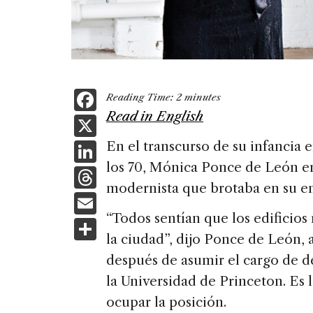
F
Reading Time:
2
minutes
a
Read in English
X
c
Li
En el transcurso de su infancia 
e
los 70, Mónica Ponce de León en
n
T
b
modernista que brotaba en su ent
k
h
E
o
e
re
“Todos sentían que los edificios
m
S
o
dI
a
la ciudad”, dijo Ponce de León, 
ai
h
k
n
después de asumir el cargo de d
d
l
ar
la Universidad de Princeton. Es 
s
e
ocupar la posición.