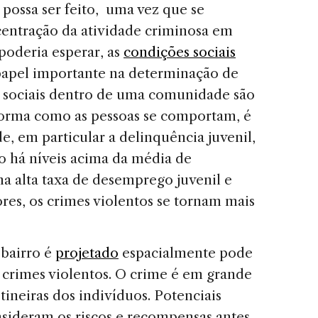
 possa ser feito, uma vez que se
centração da atividade criminosa em
poderia esperar, as
condições sociais
pel importante na determinação de
s sociais dentro de uma comunidade são
 forma como as pessoas se comportam, é
e, em particular a delinquência juvenil,
 há níveis acima da média de
a alta taxa de desemprego juvenil e
res, os crimes violentos se tornam mais
bairro é
projetado
espacialmente pode
e crimes violentos. O crime é em grande
tineiras dos indivíduos. Potenciais
sideram os riscos e recompensas antes