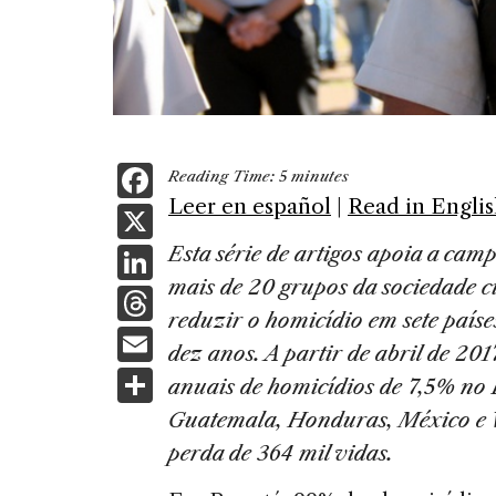
F
Reading Time:
5
minutes
a
Leer en español
|
Read in Engli
X
c
Li
Esta série de artigos apoia a cam
e
mais de 20 grupos da sociedade c
n
T
b
reduzir o homicídio em sete país
k
h
E
o
dez anos. A partir de abril de 2
e
re
m
S
o
anuais de homicídios de 7,5% no 
dI
a
ai
h
k
Guatemala, Honduras, México e 
n
d
l
ar
perda de 364 mil vidas.
s
e