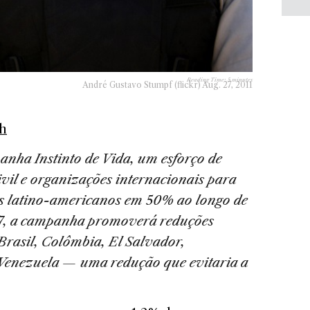
Reading Time:
5
minutes
André Gustavo Stumpf (flickr) Aug. 27, 2011
sh
panha Instinto de Vida, um esforço de
ivil e organizações internacionais para
es latino-americanos em 50% ao longo de
017, a campanha promoverá reduções
Brasil, Colômbia, El Salvador,
Venezuela — uma redução que evitaria a