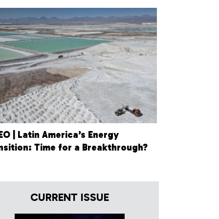
EO | Latin America’s Energy
nsition: Time for a Breakthrough?
CURRENT ISSUE