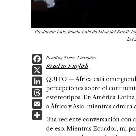
Presidente Luiz Inácio Lula da Silva del Brasil, i
la C
F
Reading Time:
4
minutes
a
Read in English
X
c
Li
QUITO — África está emergiendo
e
percepciones sobre el continent
n
T
b
estereotipos. En América Latina
k
h
E
o
a África y Asia, mientras admira
e
re
m
S
o
dI
a
Una reciente conversación con 
ai
h
k
n
de eso. Mientras Ecuador, mi paí
d
l
ar