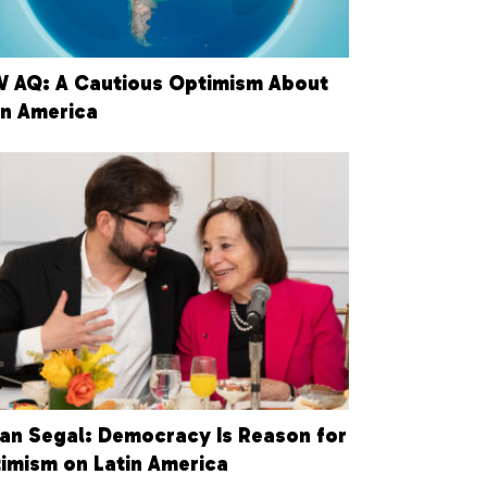
 AQ: A Cautious Optimism About
in America
an Segal: Democracy Is Reason for
imism on Latin America