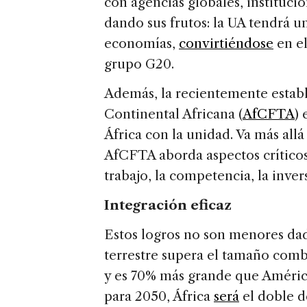
con agencias globales, institucio
dando sus frutos: la UA tendrá u
economías,
convirtiéndose
en e
grupo G20.
Además, la recientemente estab
Continental Africana (
AfCFTA
)
África con la unidad. Va más all
AfCFTA aborda aspectos crítico
trabajo, la competencia, la inver
Integración eficaz
Estos logros no son menores dada
terrestre supera el tamaño comb
y es 70% más grande que América
para 2050, África
será
el doble d