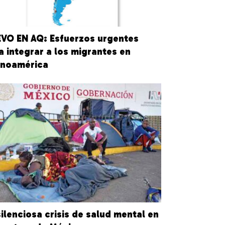
VO EN AQ: Esfuerzos urgentes
a integrar a los migrantes en
inoamérica
silenciosa crisis de salud mental en