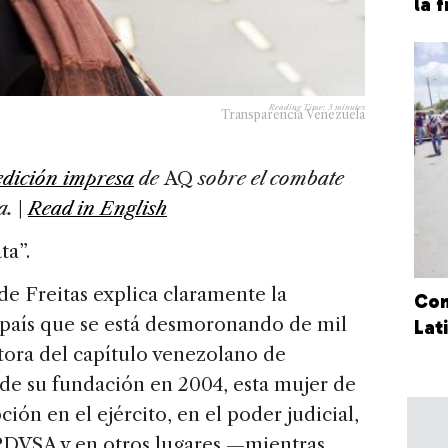
la 
Reading Time:
3
minutes
Transparencia Venezuela
edición impresa
de
AQ
sobre el combate
a.
|
Read in English
ta”.
de Freitas explica claramente la
Com
 país que se está desmoronando de mil
Lat
ora del capítulo venezolano de
de su fundación en 2004, esta mujer de
ión en el ejército, en el poder judicial,
 PDVSA y en otros lugares —mientras