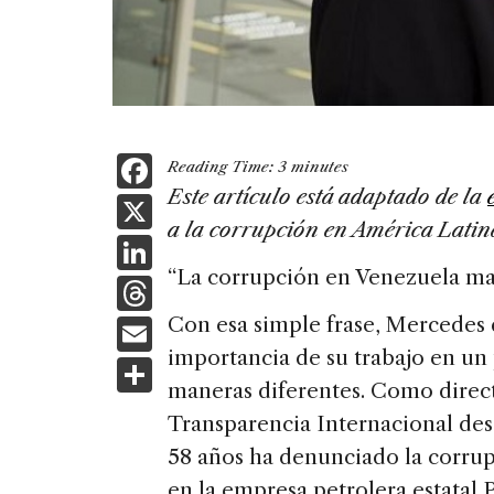
F
Reading Time:
3
minutes
a
Este artículo está adaptado de la
X
a la corrupción en América Latin
c
Li
e
“La corrupción en Venezuela ma
n
T
b
k
h
E
Con esa simple frase, Mercedes 
o
e
re
importancia de su trabajo en un
m
S
o
dI
a
maneras diferentes. Como direct
ai
h
k
n
Transparencia Internacional des
d
l
ar
58 años ha denunciado la corrupc
s
e
en la empresa petrolera estatal