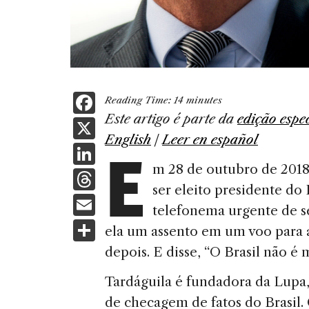
F
Reading Time:
14
minutes
a
E
ste artigo é parte da
edição espe
X
E
English
|
Leer en español
c
Li
e
m 28 de outubro de 2018
n
T
b
ser eleito presidente do
k
h
E
o
telefonema urgente de s
e
re
m
S
o
ela um assento em um voo para a
dI
a
ai
h
k
depois. E disse, “O Brasil não é 
n
d
l
ar
Tardáguila é fundadora da Lupa,
s
e
de checagem de fatos do Brasil.