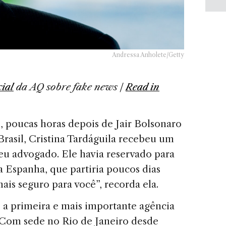
Andressa Anholete/Getty
cial
d
a AQ
sobre
fake news
|
Read in
, poucas horas depois de Jair Bolsonaro
 Brasil, Cristina Tardáguila recebeu um
eu advogado. Ele havia reservado para
 Espanha, que partiria poucos dias
mais seguro para você”, recorda ela.
 a primeira e mais importante agência
 Com sede no Rio de Janeiro desde