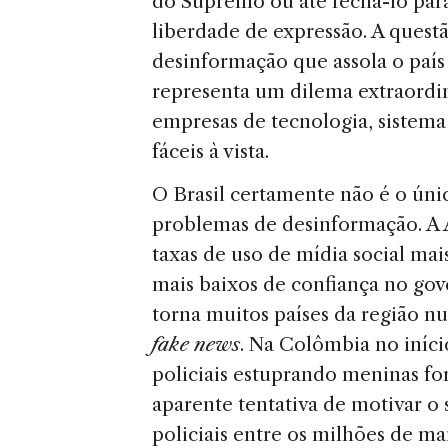
do Supremo ou até fechá-lo par
liberdade de expressão. A quest
desinformação que assola o país 
representa um dilema extraordina
empresas de tecnologia, sistema 
fáceis à vista.
O Brasil certamente não é o ún
problemas de desinformação. A A
taxas de uso de mídia social mai
mais baixos de confiança no gov
torna muitos países da região nu
fake news
. Na Colômbia no início
policiais estuprando meninas f
aparente tentativa de motivar o
policiais entre os milhões de m