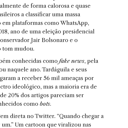
cialmente de forma calorosa e quase
sileiros a classificar uma massa
o em plataformas como WhatsApp,
8, ano de uma eleição presidencial
onservador Jair Bolsonaro e o
o tom mudou.
ambém conhecidas como
fake news
, pela
u naquele ano. Tardáguila e seus
egaram a receber 56 mil ameaças por
ctro ideológico, mas a maioria era de
de 20% dos artigos pareciam ser
onhecidos como
bots
.
gem direta no Twitter. “Quando chegar a
 um.” Um cartoon que viralizou nas