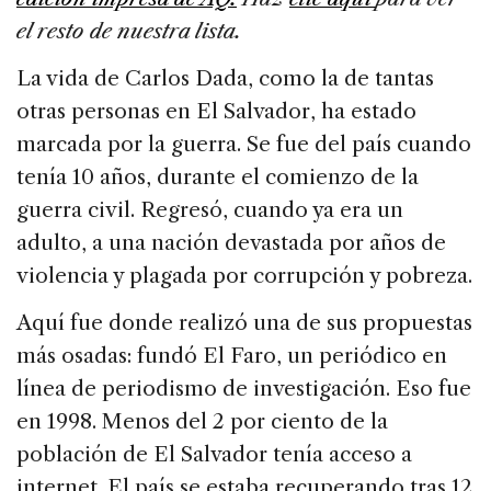
o
n
s
o
el resto de nuestra lista.
k
La vida de Carlos Dada, como la de tantas
otras personas en El Salvador, ha estado
marcada por la guerra. Se fue del país cuando
tenía 10 años, durante el comienzo de la
guerra civil. Regresó, cuando ya era un
adulto, a una nación devastada por años de
violencia y plagada por corrupción y pobreza.
Aquí fue donde realizó una de sus propuestas
más osadas: fundó El Faro, un periódico en
línea de periodismo de investigación. Eso fue
en 1998. Menos del 2 por ciento de la
población de El Salvador tenía acceso a
internet. El país se estaba recuperando tras 12