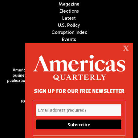
Magazine
Elections
Latest
U.S. Policy
Corruption Index
Events
Podcast
X
Culture
Americas Quarterly (AQ) is the premier publication on politics,
business, and culture in Latin America. We are an independent
publication of the Americas Society/Council of the Americas, based
in New York City. All Rights Reserved
SIGN UP FOR OUR FREE NEWSLETTER
PUBLISHED BY AMERICAS SOCIETY/ COUNCIL OF THE AMERICAS
680 Park Avenue
New York, NY 10065
Phone: (212) 249-8950