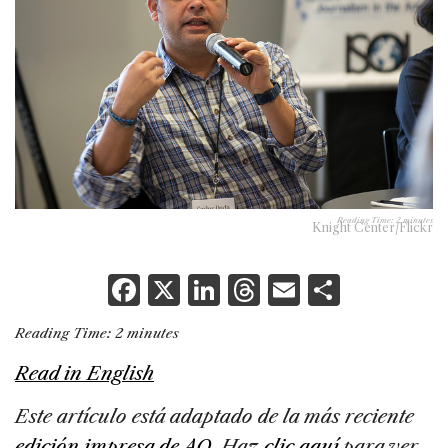
Reading Time:
2
minutes
Knight Center/Flickr
F
X
Li
T
E
S
a
n
h
m
h
Reading Time:
2
minutes
c
k
re
ai
ar
Read in English
e
e
a
l
e
b
dI
d
Este artículo está adaptado de la más reciente
edición impresa de AQ.
Haz
clic aquí
para ver