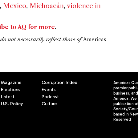
,
Mexico
,
Michoacán
,
violence in
ibe to AQ for more
.
do not necessarily reflect those of
Americas
Magazine
Corruption Index
Americas Quar
premier publi
Elections
Events
business, and 
Latest
Podcast
America. We 
U.S. Policy
Culture
publication o
Society/Counc
based in New 
Reserved