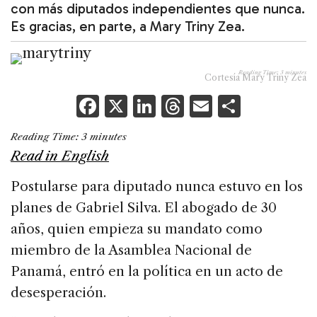
con más diputados independientes que nunca.
Es gracias, en parte, a Mary Triny Zea.
Reading Time:
3
minutes
Cortesía Mary Triny Zea
F
X
Li
T
E
S
a
n
h
m
h
Reading Time:
3
minutes
c
k
re
ai
ar
Read in English
e
e
a
l
e
Postularse para diputado nunca estuvo en los
b
dI
d
planes de Gabriel Silva. El abogado de 30
o
n
s
años, quien empieza su mandato como
o
miembro de la Asamblea Nacional de
k
Panamá, entró en la política en un acto de
desesperación.