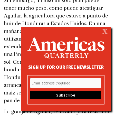
Sin embargo, incluso un solo plan puede
tener mucho peso, como puede atestiguar
Aguilar, la agricultora que estuvo a punto de
huir de Honduras a Estados Unidos. En una
mañana reciente se la pudo encontrar
X
utilizando un rastrillo de madera para
extender su cosecha de granos de café sobre
una lámina de plástico para que se secaran al
sol. Cerca de allí, sus cuatro
cipotes
—la jerga
SIGN UP FOR OUR FREE NEWSLETTER
hondureña para referirse a los niños en
Honduras—jugaban con sus perros y gatos y
arrancaban los granos de las mazorcas de
maíz seco para que su mamá pudiera hacer
pan de maíz.
La granja de Aguilar, renovada para resistir la