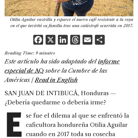
Otilia Aguilar rastrilla y esparce el nuevo café resistente a la roya
en el que invirtió su familia tras una catástrofe ocurrida en 2017.
F
X
Li
T
E
S
a
n
h
m
h
Reading Time:
9
minutes
c
k
re
ai
ar
Este artículo ha sido adaptado del
informe
e
e
a
l
e
especial de
AQ
sobre la Cumbre de las
b
dI
d
Américas
|
Read in English
o
n
s
SAN JUAN DE INTIBUCÁ, Honduras —
o
E
¿Debería quedarme o debería irme?
k
se fue el dilema al que se enfrentó la
caficultora hondureña Otilia Aguilar
cuando en 2017 toda su cosecha