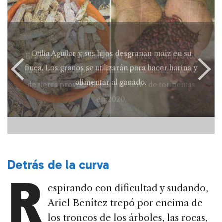
Otilia Aguilar y sus hijos desgranan maíz en su
El alcalde de San Juan, Ariel Benítez, examina los
finca. Los granos se utilizarán para hacer harina y
daños causados por un catastrófico deslizamiento
alimentar al ganado.
de tierra provocado por una serie de tormentas
en 2020.
Detrás de la curva
R
espirando con dificultad y sudando,
Ariel Benítez trepó por encima de
los troncos de los árboles, las rocas,