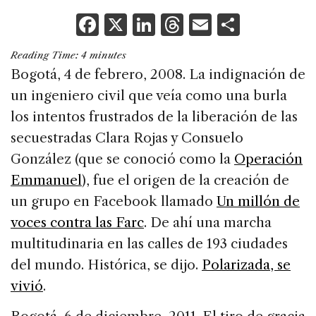
F
X
Li
T
E
S
a
n
h
m
h
Reading Time:
4
minutes
c
k
re
ai
ar
Bogotá, 4 de febrero, 2008. La indignación de
e
e
a
l
e
un ingeniero civil que veía como una burla
b
dI
d
los intentos frustrados de la liberación de las
o
n
s
secuestradas Clara Rojas y Consuelo
o
González (que se conoció como la
Operación
k
Emmanuel
), fue el origen de la creación de
un grupo en Facebook llamado
Un millón de
voces contra las Farc
. De ahí una marcha
multitudinaria en las calles de 193 ciudades
del mundo. Histórica, se dijo.
Polarizada, se
vivió
.