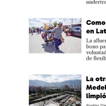
undertr
Como 
en La
La aflue
bono par
voluntad
de flexib
La otr
Medel
limpi
Reading Ti