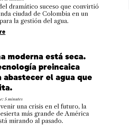
el dramático suceso que convirtió
gunda ciudad de Colombia en un
ara la gestión del agua.
re
ma moderna está seca.
ecnología preincaica
a abastecer el agua que
ita.
me:
5
minutes
venir una crisis en el futuro, la
desierta más grande de América
stá mirando al pasado.