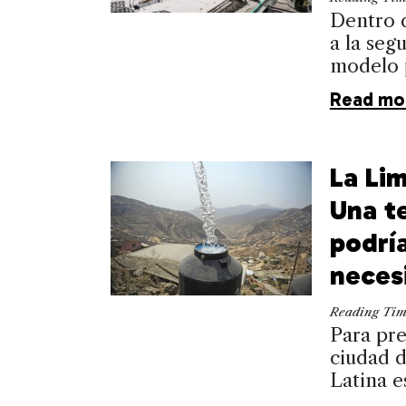
Dentro d
a la se
modelo p
Read mo
La Li
Una t
podrí
neces
Reading Ti
Para pre
ciudad 
Latina e