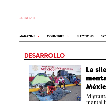
Skip
to
content
SUBSCRIBE
MAGAZINE
COUNTRIES
ELECTIONS
SP
DESARROLLO
La sil
menta
Méxi
Migrants
mental 