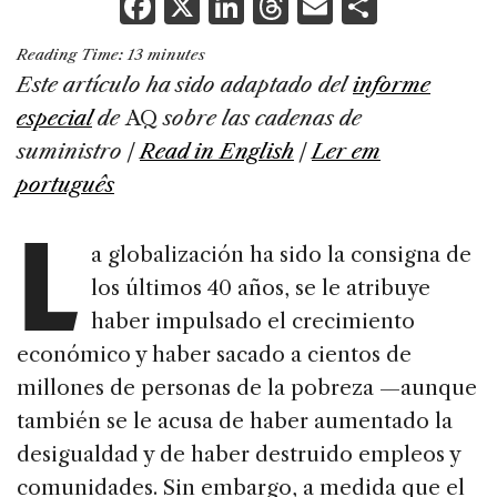
F
X
Li
T
E
S
a
n
h
m
h
Reading Time:
13
minutes
c
k
re
ai
ar
Este artículo ha sido adaptado del
informe
e
e
a
l
e
especial
de
AQ
sobre las cadenas de
b
dI
d
suministro |
Read in English
|
Ler em
o
n
s
português
L
o
k
a globalización ha sido la consigna de
los últimos 40 años, se le atribuye
haber impulsado el crecimiento
económico y haber sacado a cientos de
millones de personas de la pobreza —aunque
también se le acusa de haber aumentado la
desigualdad y de haber destruido empleos y
comunidades. Sin embargo, a medida que el