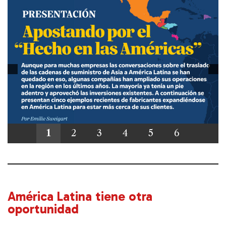
1
2
3
4
5
6
América Latina tiene otra
oportunidad